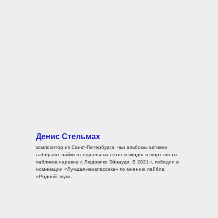
Денис Стельмах
композитор из Санкт-Петербурга, чьи альбомы активно
набирают лайки в социальных сетях и входят в шорт-листы
пабликов наравне с Людовико Эйнауди. В 2021 г. победил в
номинации «Лучшая неоклассика» по мнению лейбла
«Родной звук».