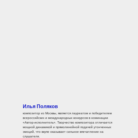
Илья Поляков
композитор из Москвы, является лауреатом и победителем
всероссийских и международных конкурсов в номинации
«Автор-исполнитель». Творчество композитора отличается
мощной динамикой и прямолинейной подачей утонченных
эмоций, что вкупе оказывает сильное впечатление на
слушателя.