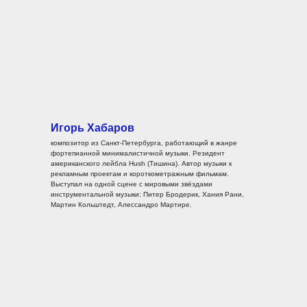
Игорь Хабаров
композитор из Санкт-Петербурга, работающий в жанре
фортепианной минималистичной музыки. Резидент
американского лейбла Hush (Тишина). Автор музыки к
рекламным проектам и короткометражным фильмам.
Выступал на одной сцене с мировыми звёздами
инструментальной музыки: Питер Бродерик, Хания Рани,
Мартин Кольштедт, Алессандро Мартире.