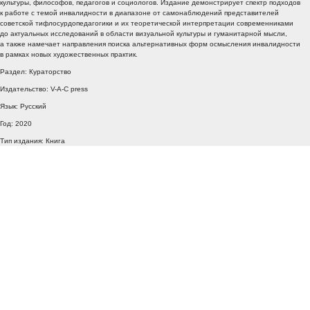
культуры, философов, педагогов и социологов. Издание демонстрирует спектр подходов
к работе с темой инвалидности в диапазоне от самонаблюдений представителей
советской тифлосурдопедагогики и их теоретической интерпретации современниками
до актуальных исследований в области визуальной культуры и гуманитарной мысли,
а также намечает направления поиска альтернативных форм осмысления инвалидности
в рамках новых художественных практик.
Раздел: Кураторство
Издательство: V-A-C press
Язык: Русский
Год: 2020
Тип издания: Книга