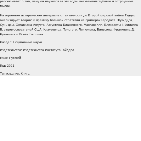
рассказывает о том, чему он научился за эти годы, высказывая глубокие и остроумные
мысли.
На огромном историческом интервале от античности до Второй мировой войны Гэддис
анализирует теорию и практику большой стратегии на примерах Геродота, Фукидида,
Сунь-цзы, Октавиана Августа, Августина Блаженного, Макиавелли, Елизаветы I, Филиппа
II, отцов-основателей США, Клаузевица, Толстого, Линкольна, Вильсона, Франклина Д.
Рузвельта и Исайи Берлина.
Раздел: Социальные науки
Издательство: Издательство Института Гайдара
Язык: Русский
Год: 2021
Тип издания: Книга