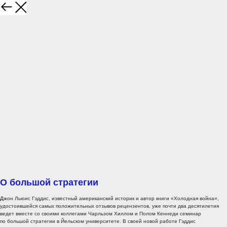
О большой стратегии
Д
жон Льюис Гэддис, известный американский историк и автор книги «Холодная война»,
удостоившейся самых положительных отзывов рецензентов, уже почти два десятилетия
ведет вместе со своими коллегами Чарльзом Хиллом и Полом Кеннеди семинар
по большой стратегии в Йельском университете. В своей новой работе Гэддис