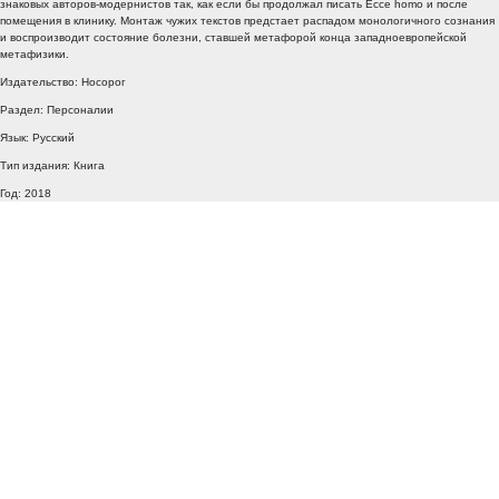
знаковых авторов-модернистов так, как если бы продолжал писать Ecce homo и после
помещения в клинику. Монтаж чужих текстов предстает распадом монологичного сознания
и воспроизводит состояние болезни, ставшей метафорой конца западноевропейской
метафизики.
Издательство: Носорог
Раздел: Персоналии
Язык: Русский
Тип издания: Книга
Год: 2018