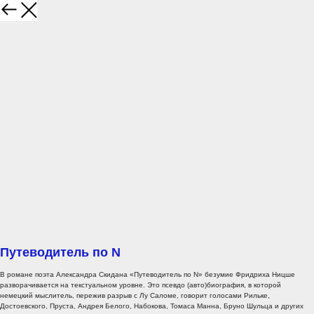
Путеводитель по N
В романе поэта Александра Скидана «Путеводитель по N» безумие Фридриха Ницше
разворачивается на текстуальном уровне. Это псевдо (авто)биография, в которой
немецкий мыслитель, пережив разрыв с Лу Саломе, говорит голосами Рильке,
Достоевского, Пруста, Андрея Белого, Набокова, Томаса Манна, Бруно Шульца и других