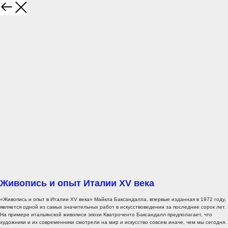
Живопись и опыт Италии XV века
«Живопись и опыт в Италии XV века» Майкла Баксандалла, впервые изданная в 1972 году,
является одной из самых значительных работ в искусствоведении за последние сорок лет.
На примере итальянской живописи эпохи Кватроченто Баксандалл предполагает, что
художники и их современники смотрели на мир и искусство совсем иначе, чем мы сегодня.