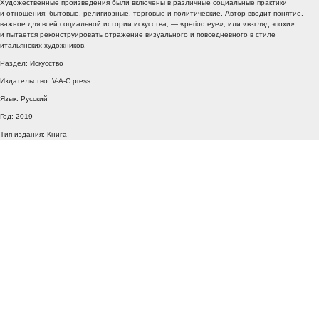
Художественные произведения были включены в различные социальные практики
и отношения: бытовые, религиозные, торговые и политические. Автор вводит понятие,
важное для всей социальной истории искусства, — «period eye», или «взгляд эпохи»,
и пытается реконструировать отражение визуального и повседневного в стиле
итальянских художников.
Раздел: Искусство
Издательство: V-A-C press
Язык: Русский
Год: 2019
Тип издания: Книга