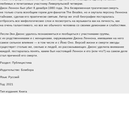
любимых и почитаемых участнику Ливерпульской четверки.
Джон Леннон был убит 8 декабря 1980 года. Эта безвременная трагическая смерть
не только стала всеобщим горем для фанатов The Beatles, но и окутала персону Леннона
тайнами, сделав его практически святым. Автор же этой биографии постаралась
отбросить все мифологические слои и посмотреть на музыканта как на личность, как
на очень талантливого, но все же обычного человека со своими демонами и слабостями.
Лесли-Энн Джонс удалось познакомиться и пообщаться с участниками группы,
с их родственниками и с женщинами, окружавшими Джона Леннона, имевшими на него
самое сильное влияние — в том числе и с Йоко Оно. Версий жизни и смерти звезды
существует столько же, сколько и людей, их рассказывающих. Джонс уделила внимание
каждой, постаралась понять, каким был настоящий Леннон и кто (или что?) на самом деле
стал причиной его смерти.
Раздел: Публицистика
Издательство: Бомбора
Язык: Русский
Год: 2021
Тип издания: Книга