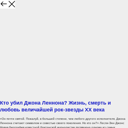
Кто убил Джона Леннона? Жизнь, смерть и
любовь величайшей рок-звезды XX века
«Он почти святой. Пожалуй, в большей степени, чем любого другого исполнителя, Джона
Леннона считают символом и совестью своего поколения. Но кто он?» Лесли-Энн Джонс
Новая биография известной британской журналистки посвящена одному из самых