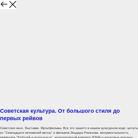
Советская культура. От большого стиля до
первых рейвов
Советское кино. Выставки. Мультфильмы. Все это зашито в нашем культурном коде: цитаты
из "Семнадцати мгновений весны" и фильмов Эльдара Рязанова, монументальность
памятника "Рабочий и колхозница", архитектурный комплекс ВДНХ и жанровые картины.