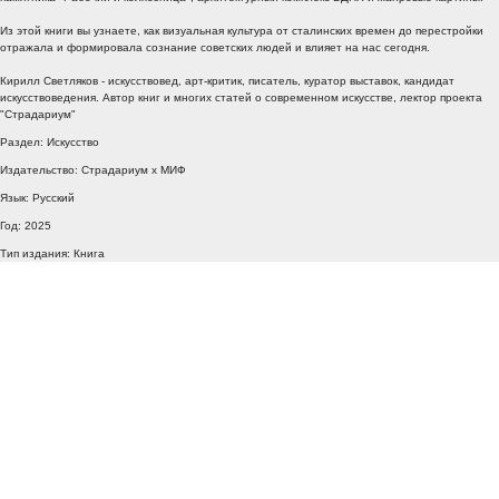
Из этой книги вы узнаете, как визуальная культура от сталинских времен до перестройки
отражала и формировала сознание советских людей и влияет на нас сегодня.
Кирилл Светляков - искусствовед, арт-критик, писатель, куратор выставок, кандидат
искусствоведения. Автор книг и многих статей о современном искусстве, лектор проекта
"Страдариум"
Раздел: Искусство
Издательство: Страдариум x МИФ
Язык: Русский
Год: 2025
Тип издания: Книга