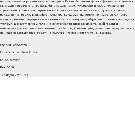
неотъемлемый и укорененный в культуре, в Китае Нагота как философская и эстетическая
категория невозможна. Ее появление предполагает «морфологическое» мышление,
стремление к фиксации формы как воплощения идеи, то есть самую суть метафизики,
рожденной в Греции. В китайской культуре же форма, напротив, понимается как нечто
процессуальное, подверженное изменению, а потому не требующее остановки взгляда на
«голом», а значит, живом теле. Рассматривая произведения китайской графики и
живописи и размышляя о невозможности Наготы, Жюльен предлагает по-новому взглянуть
на наше представление об истине, бытии и чувственном опыте как таковом.
Раздел: Искусство
Издательство: hide books
Язык: Русский
Год: 2026
Тип издания: Книга