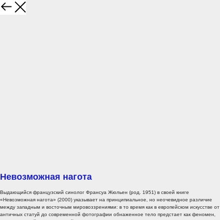
Невозможная нагота
Выдающийся французский синолог Франсуа Жюльен (род. 1951) в своей книге
«Невозможная нагота» (2000) указывает на принципиальное, но неочевидное различие
между западным и восточным мировоззрениями: в то время как в европейском искусстве от
античных статуй до современной фотографии обнаженное тело предстает как феномен,