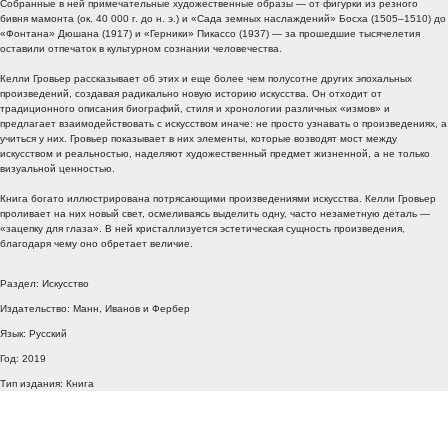
Собранные в ней примечательные художественные образы — от фигурки из резного
бивня мамонта (ок. 40 000 г. до н. э.) и «Сада земных наслаждений» Босха (1505–1510) до
«Фонтана» Дюшана (1917) и «Герники» Пикассо (1937) — за прошедшие тысячелетия
оставили отпечаток в культурном сознании человечества.
Келли Гровьер рассказывает об этих и еще более чем полусотне других эпохальных
произведений, создавая радикально новую историю искусства. Он отходит от
традиционного описания биографий, стиля и хронологии различных «измов» и
предлагает взаимодействовать с искусством иначе: не просто узнавать о произведениях, а
учиться у них. Гровьер показывает в них элементы, которые возводят мост между
искусством и реальностью, наделяют художественный предмет жизненной, а не только
визуальной ценностью.
Книга богато иллюстрирована потрясающими произведениями искусства. Келли Гровьер
проливает на них новый свет, осмеливаясь выделить одну, часто незаметную деталь —
«зацепку для глаза». В ней кристаллизуется эстетическая сущность произведения,
благодаря чему оно обретает величие.
Раздел: Искусство
Издательство: Манн, Иванов и Фербер
Язык: Русский
Год: 2019
Тип издания: Книга