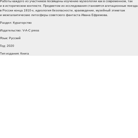
Работы каждого из участников посвящены изучению музеологии как в современном, так
и в историческом контексте. Предметом их исследования становятся агитационные поезда
в России конца 1910-х, идеология безопасности, краеведение, музейный этикетаж
и межгалактические литосферы советского фантаста Ивана Ефремова.
Раздел: Кураторство
Издательство: V-A-C press
Язык: Русский
Год: 2020
Тип издания: Книга