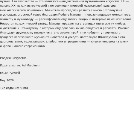
музыки. Его творчество — это квинтэссенция достижений музыкального искусства XX —
начала XXI века и исторический итог эволюции мировой музыкальной культуры
в ее классическом понимании. Мы можем проследить развитие мысли Штокхаузена
и услышать его живой голос благодаря Робину Макони — новозеландскому композитору,
пианисту и музыковеду, — расшифровавшему записи лекций и интервью немецкого гения.
Несмотря на критический взгляд, Макони передает на страницах книги всю ту любовь
и уважение к Штокхаузену, с которым ему довелось лично общаться и работать. Именно
благодаря дружескому взгляду читатель сможет пройти по лабиринту творческого
процесса величайшего музыканта-новатора и увидеть настоящего Штокхаузена с его
достоинствами, недостатками, слабостями и прозрениями — живого человека из плоти
и крови, нашего современника.
Раздел: Искусство
Издательство: Ad Marginem
Язык: Русский
Год: 2026
Тип издания: Книга