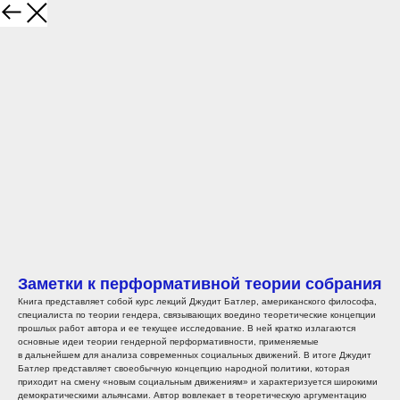
Заметки к перформативной теории собрания
Книга представляет собой курс лекций Джудит Батлер, американского философа,
специалиста по теории гендера, связывающих воедино теоретические концепции
прошлых работ автора и ее текущее исследование. В ней кратко излагаются
основные идеи теории гендерной перформативности, применяемые
в дальнейшем для анализа современных социальных движений. В итоге Джудит
Батлер представляет своеобычную концепцию народной политики, которая
приходит на смену «новым социальным движениям» и характеризуется широкими
демократическими альянсами. Автор вовлекает в теоретическую аргументацию