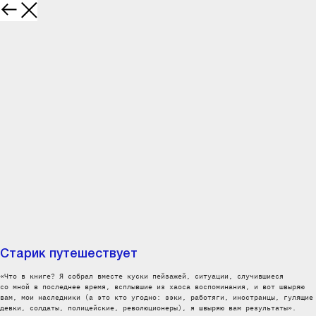
Старик путешествует
«Что в книге? Я собрал вместе куски пейзажей, ситуации, случившиеся
со мной в последнее время, всплывшие из хаоса воспоминания, и вот швыряю
вам, мои наследники (а это кто угодно: зэки, работяги, иностранцы, гулящие
девки, солдаты, полицейские, революционеры), я швыряю вам результаты».