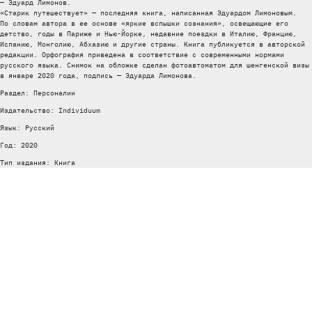
— Эдуард Лимонов.
«Старик путешествует» — последняя книга, написанная Эдуардом Лимоновым.
По словам автора в ее основе «яркие вспышки сознания», освещающие его
детство, годы в Париже и Нью-Йорке, недавние поездки в Италию, Францию,
Испанию, Монголию, Абхазию и другие страны. Книга публикуется в авторской
редакции. Орфография приведена в соответствие с современными нормами
русского языка. Снимок на обложке сделан фотоавтоматом для шенгенской визы
в январе 2020 года, подпись — Эдуарда Лимонова.
Раздел: Персоналии
Издательство: Individuum
Язык: Русский
Год: 2020
Тип издания: Книга