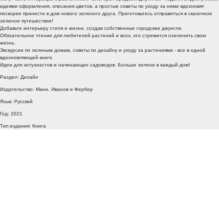
идеями оформления, описания цветов, а простые советы по уходу за ними вдохновят
поскорее принести в дом нового зеленого друга. Приготовьтесь отправиться в сказочное
зеленое путешествие!
Добавьте интерьеру стиля и жизни, создав собственные городские джунгли.
Обязательное чтение для любителей растений и всех, кто стремится озеленить свою
жизнь.
Экскурсии по зеленым домам, советы по дизайну и уходу за растениями - все в одной
вдохновляющей книге.
Идеи для энтузиастов и начинающих садоводов. Больше зелени в каждый дом!
Раздел: Дизайн
Издательство: Манн, Иванов и Фербер
Язык: Русский
Год: 2021
Тип издания: Книга