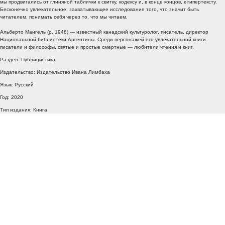
мы продвигались от глиняной таблички к свитку, кодексу и, в конце концов, к гипертексту.
Бесконечно увлекательное, захватывающее исследование того, что значит быть
читателем, понимать себя через то, что мы читаем.
Альберто Мангель (р. 1948) — известный канадский культуролог, писатель, директор
Национальной библиотеки Аргентины. Среди персонажей его увлекательной книги
писатели и философы, святые и простые смертные — любители чтения и книг.
Раздел: Публицистика
Издательство: Издательство Ивана Лимбаха
Язык: Русский
Год: 2020
Тип издания: Книга