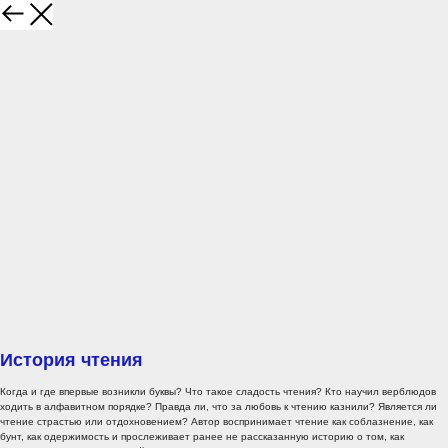
История чтения
Когда и где впервые возникли буквы? Что такое сладость чтения? Кто научил верблюдов
ходить в алфавитном порядке? Правда ли, что за любовь к чтению казнили? Является ли
чтение страстью или отдохновением? Автор воспринимает чтение как соблазнение, как
бунт, как одержимость и прослеживает ранее не рассказанную историю о том, как