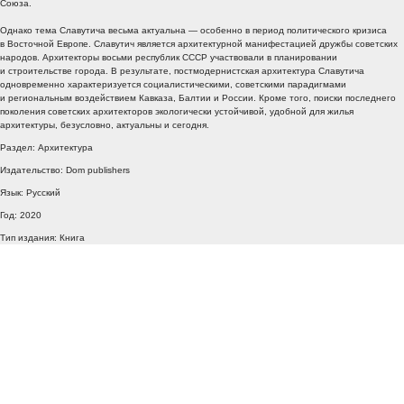
Союза.
Однако тема Славутича весьма актуальна — особенно в период политического кризиса
в Восточной Европе. Славутич является архитектурной манифестацией дружбы советских
народов. Архитекторы восьми республик СССР участвовали в планировании
и строительстве города. В результате, постмодернистская архитектура Славутича
одновременно характеризуется социалистическими, советскими парадигмами
и региональным воздействием Кавказа, Балтии и России. Кроме того, поиски последнего
поколения советских архитекторов экологически устойчивой, удобной для жилья
архитектуры, безусловно, актуальны и сегодня.
Раздел: Архитектура
Издательство: Dom publishers
Язык: Русский
Год: 2020
Тип издания: Книга