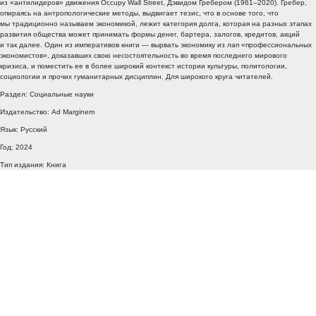
из «антилидеров» движения Occupy Wall Street, Дэвидом Гребером (1961–2020). Гребер,
опираясь на антропологические методы, выдвигает тезис, что в основе того, что
мы традиционно называем экономикой, лежит категория долга, которая на разных этапах
развития общества может принимать формы денег, бартера, залогов, кредитов, акций
и так далее. Один из императивов книги — вырвать экономику из лап «профессиональных
экономистов», доказавших свою несостоятельность во время последнего мирового
кризиса, и поместить ее в более широкий контекст истории культуры, политологии,
социологии и прочих гуманитарных дисциплин. Для широкого круга читателей.
Раздел: Социальные науки
Издательство: Ad Marginem
Язык: Русский
Год: 2024
Тип издания: Книга